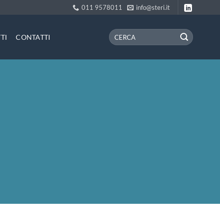
011 9578011
info@steri.it
TI
CONTATTI