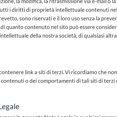
zione, la modifica, la ritrasmissione via e-mail o l
ti i diritti di proprietà intellettuale contenuti ne
 brevetto, sono riservati e il loro uso senza la prev
 di quanto contenuto nel sito può essere consider
 intellettuale della nostra società, di qualsiasi altr
tenere link a siti di terzi. Vi ricordiamo che non
 contenuti o dei comportamenti di tali siti di terzi 
Legale