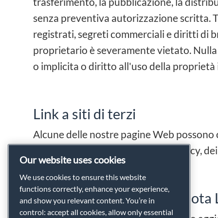
trasferimento, la pubblicazione, la distribu
senza preventiva autorizzazione scritta. Tut
registrati, segreti commerciali e diritti di
proprietario è severamente vietato. Nulla
o implicita o diritto all'uso della proprietà
Link a siti di terzi
Alcune delle nostre pagine Web possono con
utilizzo delle informative sulla privacy, dei
Our website uses cookies
We use cookies to ensure this website
functions correctly, enhance your experience,
Modifica della presente Nota 
and show you relevant content. You’re in
control: accept all cookies, allow only essential