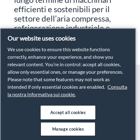
efficienti e sostenibili per il
settore dell’aria compressa,
refrigerazione industriale e
vuoto.
Our website uses cookies
We use cookies to ensure this website functions
correctly, enhance your experience, and show you
relevant content. You’re in control: accept all cookies,
allow only essential ones, or manage your preferences.
STERI
|
info@steri.it
-
011 9578011
| Certificazioni:
ISO
Please note that some features may not work as
9001:2015
|
F-GAS - FLI
|
intended if only essential cookies are enabled.
Consulta
la nostra Informativa sui cookie.
Steri - Unità locale di Atlas Copco Italia - Divisione Compressori - Cap. Soc. €
5.000.000,00 int. Versato Reg. Imp. MI - C.F. e P.IVA 00908740152 ·
Privacy
Policy
·
Cookie Policy
Accept all cookies
Manage cookies